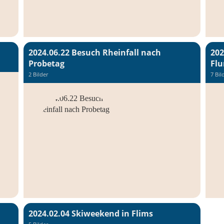
2024.06.22 Besuch Rheinfall nach
202
Probetag
Flu
2 Bilder
7 Bil
2024.02.04 Skiweekend in Flims