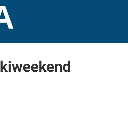
A
Skiweekend