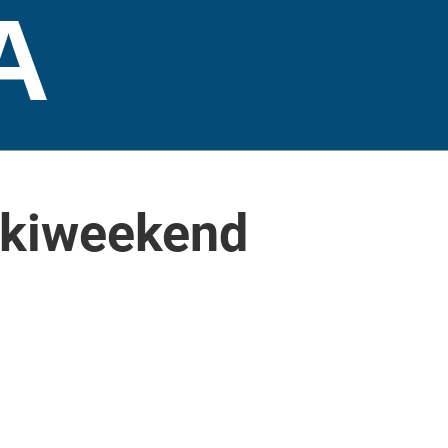
A
Skiweekend